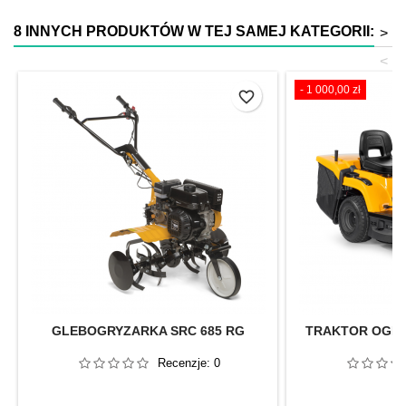
8 INNYCH PRODUKTÓW W TEJ SAMEJ KATEGORII:
>
<
- 1 000,00 zł
favorite_border
GLEBOGRYZARKA SRC 685 RG
TRAKTOR OGRO
Recenzje:
0