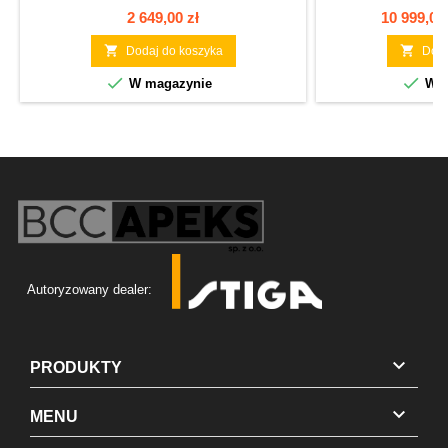
Cena
Cena
2 649,00 zł
10 999,00 


Dodaj do koszyka
Doda


W magazynie
W m
Autoryzowany dealer:

PRODUKTY

MENU