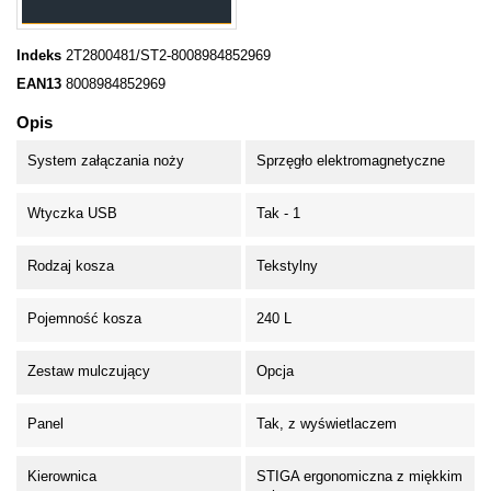
Indeks
2T2800481/ST2-8008984852969
EAN13
8008984852969
Opis
System załączania noży
Sprzęgło elektromagnetyczne
Wtyczka USB
Tak - 1
Rodzaj kosza
Tekstylny
Pojemność kosza
240 L
Zestaw mulczujący
Opcja
Panel
Tak, z wyświetlaczem
Kierownica
STIGA ergonomiczna z miękkim