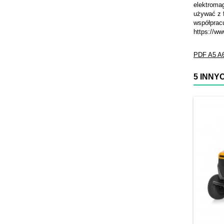
elektromag
używać z 
współprac
https://ww
PDF
A5
A
5 INNY