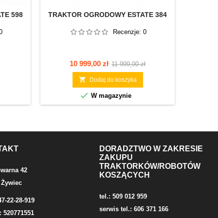
TE 598
TRAKTOR OGRODOWY ESTATE 384
TRAKT
0
Recenzje:
0
Cena
Cena
10 999,00 zł
11 999,00 zł
podstawowa

Dodaj do koszyka

W magazynie
TAKT
DORADZTWO W ZAKRESIE
ZAKUPU
TRAKTORKÓW/ROBOTÓW
owarna 42
KOSZĄCYCH
 Żywiec
tel.: 509 012 959
47-22-28-919
serwis tel.: 606 371 166
: 520771551