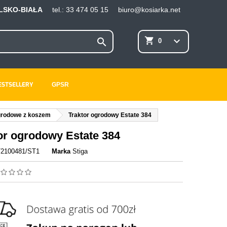
ELSKO-BIAŁA
tel.:
33 474 05 15
biuro@kosiarka.net
×
×
×
shopping_cart
keyboard_arrow_down

0
ESTSELLERY
GPSR
ę
ń
grodowe z koszem
Traktor ogrodowy Estate 384
or ogrodowy Estate 384
T2100481/ST1
Marka
Stiga