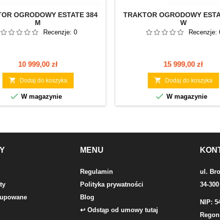
TOR OGRODOWY ESTATE 384
TRAKTOR OGRODOWY ESTA
M
W
Recenzje:
0
Recenzje:
Cena
Cena
10 999,00 zł
15 999,00 zł


Dodaj do koszyka
Dodaj do koszyka


W magazynie
W magazynie
Y
MENU
KON
Regulamin
ul. Br
ty
Polityka prywatności
34-300
 kupowane
Blog
NIP: 5
↩ Odstąp od umowy tutaj
Regon