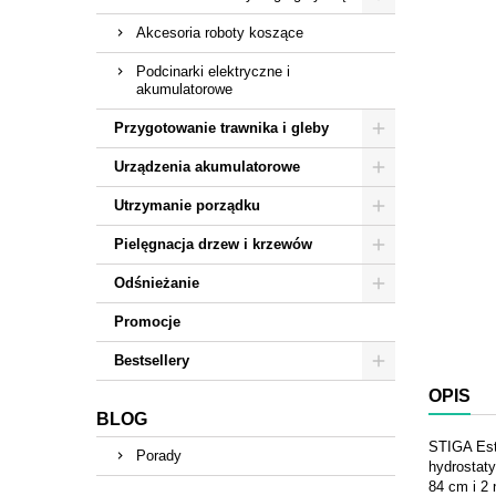
Akcesoria roboty koszące
Podcinarki elektryczne i
akumulatorowe
Przygotowanie trawnika i gleby
Urządzenia akumulatorowe
Utrzymanie porządku
Pielęgnacja drzew i krzewów
Odśnieżanie
Promocje
Bestsellery
OPIS
BLOG
STIGA Est
Porady
hydrostat
84 cm i 2