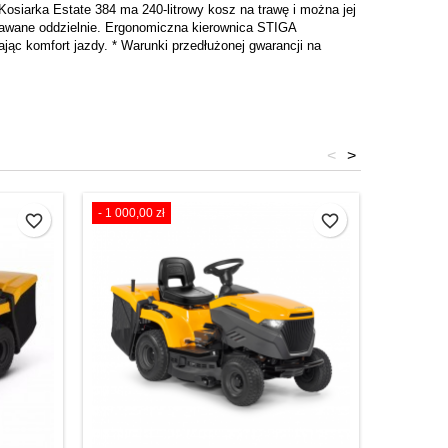
Kosiarka Estate 384 ma 240-litrowy kosz na trawę i można jej
dawane oddzielnie. Ergonomiczna kierownica STIGA
ąc komfort jazdy. * Warunki przedłużonej gwarancji na
<
>
- 1 000,00 zł
favorite_border
favorite_border