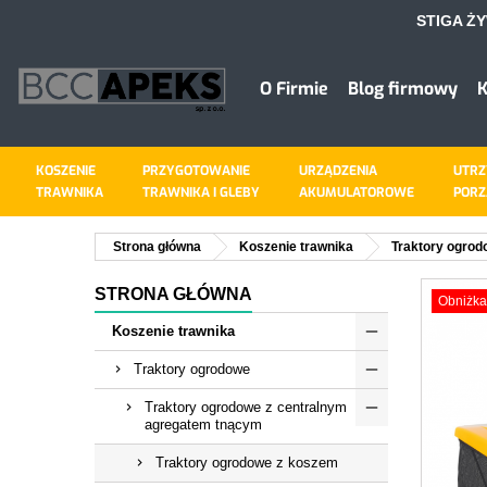
STIGA Ż
D
U
Z
O Firmie
Blog firmowy
K
add_circle_outline
Mus
Naz
KOSZENIE
PRZYGOTOWANIE
URZĄDZENIA
UTRZ
TRAWNIKA
TRAWNIKA I GLEBY
AKUMULATOROWE
PORZ
Strona główna
Koszenie trawnika
Traktory ogro
STRONA GŁÓWNA
Obniżka
Koszenie trawnika
Traktory ogrodowe
Traktory ogrodowe z centralnym
agregatem tnącym
Traktory ogrodowe z koszem