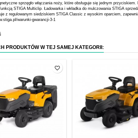
netyczne sprzęgło włączania noży, które obsługuje się jednym przyciskiem. 
funkcją STIGA Multiclip. Ładowarka i wkładka do mulczowania STIGA sprze
uje z regulowanym siedziskiem STIGA Classic z wysokim oparciem, zapewniaj
w.stiga.pl/warunki-gwarancji-3-1
6
CH PRODUKTÓW W TEJ SAMEJ KATEGORII:
favorite_border