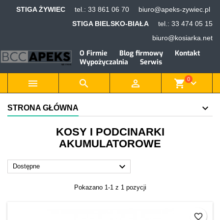
STIGA ŻYWIEC
tel.:
33 861 06 70
biuro@apeks-zywiec.pl
×
×
×
×
Dodaj do listy życzeń
Utwórz listę życzeń
((modalTitle))
Zaloguj się
STIGA BIELSKO-BIAŁA
tel.:
33 474 05 15
biuro@kosiarka.net
add_circle_outline
Utwórz nową listę
((confirmMessage))
Musisz być zalogowany by zapisać produkty na swojej
Nazwa listy życzeń
O Firmie
Blog firmowy
Kontakt
liście życzeń.
Wypożyczalnia
Serwis
((cancelText))
((modalDeleteText))
0



shopping_cart
keyboard_arrow_down
Anuluj
Zaloguj się
Anuluj
Utwórz listę życzeń
STRONA GŁÓWNA
KOSY I PODCINARKI
AKUMULATOROWE

Dostępne
Pokazano 1-1 z 1 pozycji
favorite_border