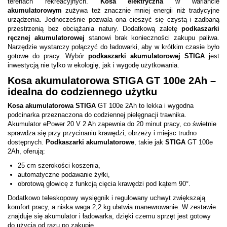
terenach rekreacyjnych.
Kosa elektryczna
w wariancie
akumulatorowym
zużywa też znacznie mniej energii niż tradycyjne
urządzenia. Jednocześnie pozwala ona cieszyć się czystą i zadbaną
przestrzenią bez obciążania natury. Dodatkową zaletę
podkaszarki
ręcznej akumulatorowej
stanowi brak konieczności zakupu paliwa.
Narzędzie wystarczy połączyć do ładowarki, aby w krótkim czasie było
gotowe do pracy. Wybór
podkaszarki akumulatorowej STIGA
jest
inwestycją nie tylko w ekologię, jak i wygodę użytkowania.
Kosa akumulatorowa STIGA GT 100e 2Ah –
idealna do codziennego użytku
Kosa akumulatorowa
STIGA
GT 100e 2Ah
to lekka i wygodna
podcinarka przeznaczona do codziennej pielęgnacji trawnika.
Akumulator ePower 20 V 2 Ah zapewnia do 20 minut pracy, co świetnie
sprawdza się przy przycinaniu krawędzi, obrzeży i miejsc trudno
dostępnych.
Podkaszarki akumulatorowe
, takie jak
STIGA
GT 100e
2Ah, oferują:
25 cm szerokości koszenia,
automatyczne podawanie żyłki,
obrotową głowicę z funkcją cięcia krawędzi pod kątem 90°.
Dodatkowo teleskopowy wysięgnik i regulowany uchwyt zwiększają
komfort pracy, a niska waga 2,2 kg ułatwia manewrowanie. W zestawie
znajduje się akumulator i ładowarka, dzięki czemu sprzęt jest gotowy
do użycia od razu po zakupie.