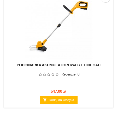
PODCINARKA AKUMULATOROWA GT 100E 2AH
Recenzje:
0
Cena
547,00 zł

Dodaj do koszyka