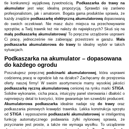
tle konkurencji wyjątkową żywotnością.
Podkaszarka do trawy na
akumulator
jest więc idealną propozycją. Sprawdzi się zarówno
profesjonalistom, jak i amatorom. Bogata gama produktów sprawia, że
każdy znajdzie
podkaszarkę elektryczną akumulatorową
dopasowaną
do swoich oczekiwań. Nie masz dużo miejsca na przechowywanie
sprzętów, a Twój trawnik też nie należy do największych? Skuś się na
małą podkaszarkę akumulatorową
! To poręczne urządzenie usprawni
Ci pracę, jednocześnie nie zabierając przestrzeni w garażu.
Mała
podkaszarka akumulatorowa do trawy
to idealny wybór w takich
sytuacjach.
Podkaszarka na akumulator – dopasowana
do każdego ogrodu
Poszukujesz poręcznej
podcinarki akumulatorowej
, która usprawni
codzienną pracę w ogrodzie lub na działce? Zachęcamy do przejrzenia
oferty naszej firmy! W swoim asortymencie mamy wysokiej jakości
podkaszarkę ręczną akumulatorową
cenionej na rynku marki
STIGA
.
Solidne wykonanie, cicha praca, intuicyjny panel sterowania i dbałość o
najmniejszy detal to korzyści, które gwarantuje ten szwedzki producent.
Akumulatorowa podkaszarka
idealnie nadaje się
do trawy
oraz
podkaszania pionowych krawędzi trawnika. Lekka konstrukcja sprzętu
od
STIGA
i wyposażenie
podkaszarki akumulatorowej
w inteligentną
funkcję automatycznego podawania żyłki nylonowej sprawia, że
przycinanie jest proste, a także nie wymaga wysiłku. To urządzenie