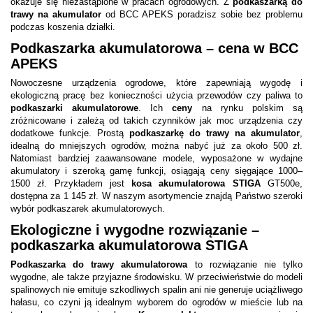
okazuje się niezastąpione w pracach ogrodowych. Z
podkaszarką do
trawy na akumulator
od BCC APEKS poradzisz sobie bez problemu
podczas koszenia działki.
Podkaszarka akumulatorowa – cena w BCC
APEKS
Nowoczesne urządzenia ogrodowe, które zapewniają wygodę i
ekologiczną pracę bez konieczności użycia przewodów czy paliwa to
podkaszarki akumulatorowe
. Ich
ceny
na rynku polskim są
zróżnicowane i zależą od takich czynników jak moc urządzenia czy
dodatkowe funkcje. Prostą
podkaszarkę do trawy na akumulator
,
idealną do mniejszych ogrodów, można nabyć już za około 500 zł.
Natomiast bardziej zaawansowane modele, wyposażone w wydajne
akumulatory i szeroką gamę funkcji, osiągają ceny sięgające 1000–
1500 zł. Przykładem jest
kosa akumulatorowa STIGA
GT500e,
dostępna za 1 145 zł. W naszym asortymencie znajdą Państwo szeroki
wybór podkaszarek akumulatorowych.​
Ekologiczne i wygodne rozwiązanie –
podkaszarka akumulatorowa STIGA
Podkaszarka do trawy akumulatorowa
to rozwiązanie nie tylko
wygodne, ale także przyjazne środowisku. W przeciwieństwie do modeli
spalinowych nie emituje szkodliwych spalin ani nie generuje uciążliwego
hałasu, co czyni ją idealnym wyborem do ogrodów w mieście lub na