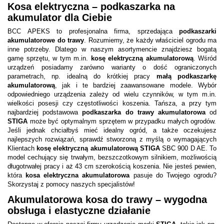
Kosa elektryczna – podkaszarka na
akumulator dla Ciebie
BCC APEKS to profesjonalna firma, sprzedająca
podkaszarki
akumulatorowe do trawy
. Rozumiemy, że każdy właściciel ogrodu ma
inne potrzeby. Dlatego w naszym asortymencie znajdziesz bogatą
gamę sprzętu, w tym m.in.
kosę elektryczną akumulatorową
. Wśród
urządzeń posiadamy zarówno warianty o dość ograniczonych
parametrach, np. idealną do krótkiej pracy
małą podkaszarkę
akumulatorową
, jak i te bardziej zaawansowane modele. Wybór
odpowiedniego urządzenia zależy od wielu czynników, w tym m.in.
wielkości posesji czy częstotliwości koszenia. Tańsza, a przy tym
najbardziej podstawowa
podkaszarka do trawy akumulatorowa
od
STIGA
może być optymalnym sprzętem w przypadku małych ogrodów.
Jeśli jednak chciałbyś mieć idealny ogród, a także oczekujesz
najlepszych rozwiązań, sprawdź stworzoną z myślą o wymagających
Klientach
kosę elektryczną akumulatorową STIGA
SBC 900 D AE. To
model cechujący się trwałym, bezszczotkowym silnikiem, możliwością
długotrwałej pracy i aż 43 cm szerokością koszenia. Nie jesteś pewien,
która
kosa elektryczna akumulatorowa
pasuje do Twojego ogrodu?
Skorzystaj z pomocy naszych specjalistów!
Akumulatorowa kosa do trawy – wygodna
obsługa i elastyczne działanie