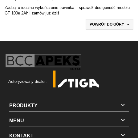
Zadbaj o idealne wykończenie trawnika – sprawdź dostępność modelu
GT 100e 2Ah i zamów już dziś

POWRÓT DO GÓRY
Autoryzowany dealer:

PRODUKTY

MENU

KONTAKT