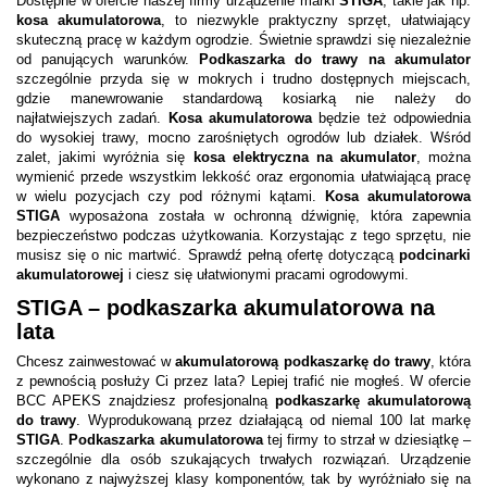
Dostępne w ofercie naszej firmy urządzenie marki
STIGA
, takie jak np.
kosa akumulatorowa
, to niezwykle praktyczny sprzęt, ułatwiający
skuteczną pracę w każdym ogrodzie. Świetnie sprawdzi się niezależnie
od panujących warunków.
Podkaszarka do trawy na akumulator
szczególnie przyda się w mokrych i trudno dostępnych miejscach,
gdzie manewrowanie standardową kosiarką nie należy do
najłatwiejszych zadań.
Kosa akumulatorowa
będzie też odpowiednia
do wysokiej trawy, mocno zarośniętych ogrodów lub działek. Wśród
zalet, jakimi wyróżnia się
kosa elektryczna na akumulator
, można
wymienić przede wszystkim lekkość oraz ergonomia ułatwiającą pracę
w wielu pozycjach czy pod różnymi kątami.
Kosa akumulatorowa
STIGA
wyposażona została w ochronną dźwignię, która zapewnia
bezpieczeństwo podczas użytkowania. Korzystając z tego sprzętu, nie
musisz się o nic martwić. Sprawdź pełną ofertę dotyczącą
podcinarki
akumulatorowej
i ciesz się ułatwionymi pracami ogrodowymi.
STIGA – podkaszarka akumulatorowa na
lata
Chcesz zainwestować w
akumulatorową podkaszarkę do trawy
, która
z pewnością posłuży Ci przez lata? Lepiej trafić nie mogłeś. W ofercie
BCC APEKS znajdziesz profesjonalną
podkaszarkę akumulatorową
do trawy
. Wyprodukowaną przez działającą od niemal 100 lat markę
STIGA
.
Podkaszarka akumulatorowa
tej firmy to strzał w dziesiątkę –
szczególnie dla osób szukających trwałych rozwiązań. Urządzenie
wykonano z najwyższej klasy komponentów, tak by wyróżniało się na