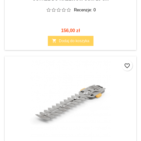
Recenzje:
0
Cena
156,00 zł

Dodaj do koszyka
favorite_border