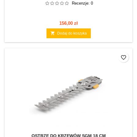
Recenzje:
0
Cena
156,00 zł

Dodaj do koszyka
favorite_border
OSTRZE DO KRZEWÓW SGM 18 CM