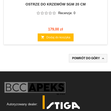
OSTRZE DO KRZEWÓW SGM 20 CM
Recenzje:
0
Cena
179,00 zł

Dodaj do koszyka

POWRÓT DO GÓRY
Autoryzowany dealer: