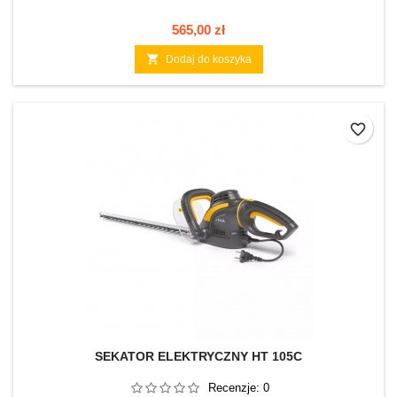
Cena
565,00 zł

Dodaj do koszyka
favorite_border
SEKATOR ELEKTRYCZNY HT 105C
Recenzje:
0