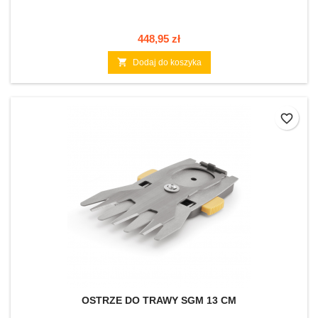
Cena
448,95 zł

Dodaj do koszyka
favorite_border
OSTRZE DO TRAWY SGM 13 CM