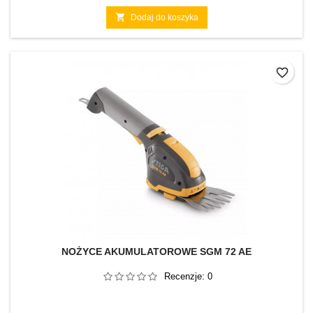

Dodaj do koszyka
favorite_border
NOŻYCE AKUMULATOROWE SGM 72 AE
Recenzje:
0