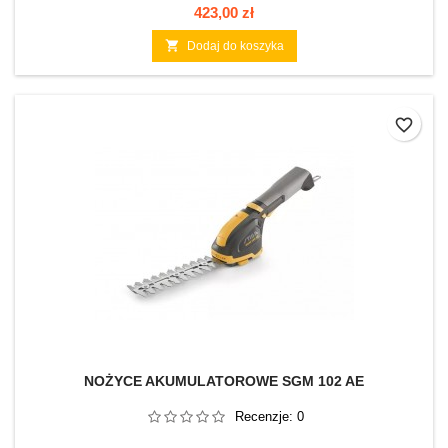
Cena
423,00 zł

Dodaj do koszyka
favorite_border
NOŻYCE AKUMULATOROWE SGM 102 AE
Recenzje:
0