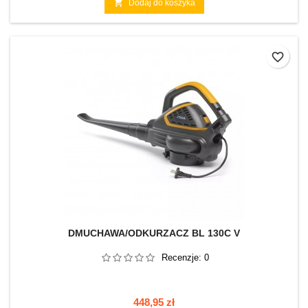

Dodaj do koszyka
favorite_border
DMUCHAWA/ODKURZACZ BL 130C V
Recenzje:
0
Cena
448,95 zł