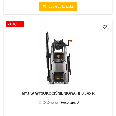

Dodaj do koszyka
- 150,00 zł
favorite_border
MYJKA WYSOKOCIŚNIENIOWA HPS 345 R
Recenzje:
0