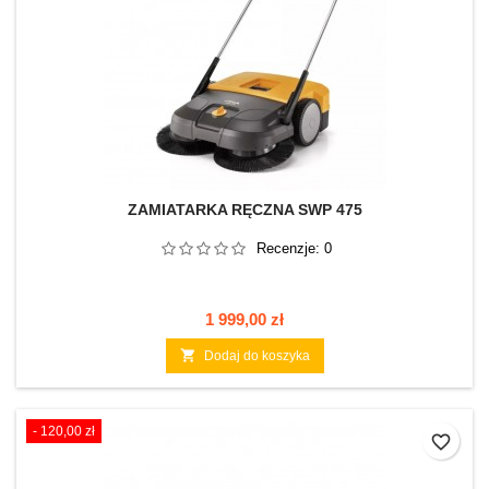
ZAMIATARKA RĘCZNA SWP 475
Recenzje:
0
Cena
1 999,00 zł

Dodaj do koszyka
- 120,00 zł
favorite_border