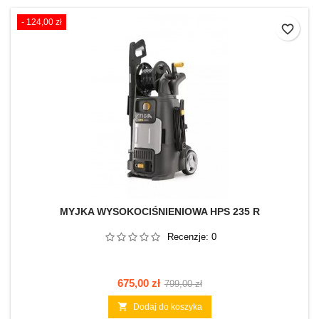
- 124,00 zł
favorite_border
MYJKA WYSOKOCIŚNIENIOWA HPS 235 R
Recenzje:
0
Cena
Cena
675,00 zł
799,00 zł
podstawowa

Dodaj do koszyka