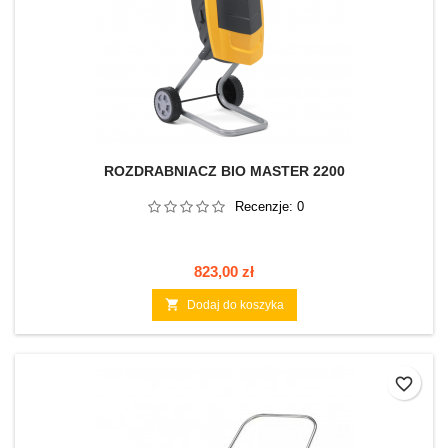
ROZDRABNIACZ BIO MASTER 2200
Recenzje:
0
Cena
823,00 zł

Dodaj do koszyka
favorite_border