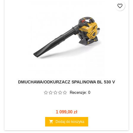
favorite_border
DMUCHAWA/ODKURZACZ SPALINOWA BL 530 V
Recenzje:
0
Cena
1 099,00 zł

Dodaj do koszyka