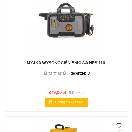
MYJKA WYSOKOCIŚNIENIOWA HPS 110
Recenzje:
0
Cena
Cena
379,00 zł
499,00 zł
podstawowa

Dodaj do koszyka
favorite_border