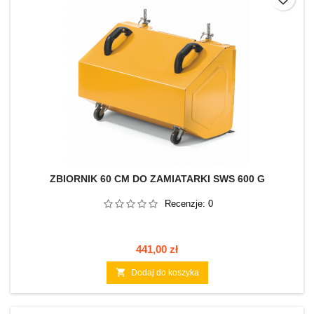
ZBIORNIK 60 CM DO ZAMIATARKI SWS 600 G
Recenzje:
0
Cena
441,00 zł

Dodaj do koszyka