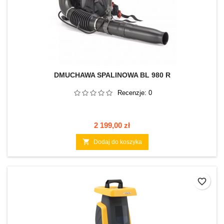
DMUCHAWA SPALINOWA BL 980 R
Recenzje:
0
Cena
2 199,00 zł

Dodaj do koszyka
favorite_border