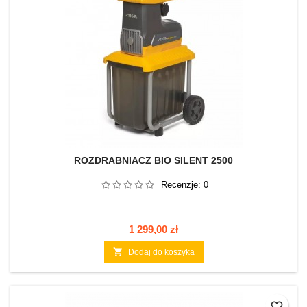
ROZDRABNIACZ BIO SILENT 2500
Recenzje:
0
Cena
1 299,00 zł

Dodaj do koszyka
favorite_border