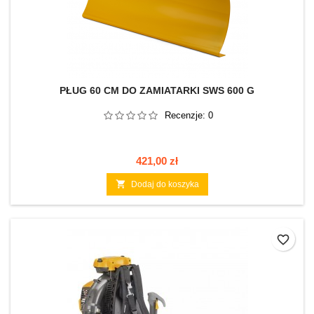
PŁUG 60 CM DO ZAMIATARKI SWS 600 G
Recenzje:
0
Cena
421,00 zł

Dodaj do koszyka
favorite_border