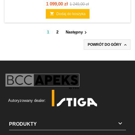
Cena
Cena
1 099,00 zł
1 249,00 zł
podstawowa

Dodaj do koszyka

1
2
Następny

POWRÓT DO GÓRY
Autoryzowany dealer:

PRODUKTY