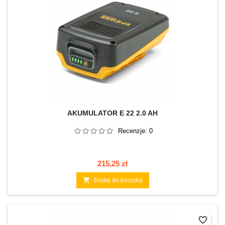
AKUMULATOR E 22 2.0 AH
Recenzje:
0
Cena
215,25 zł

Dodaj do koszyka
favorite_border