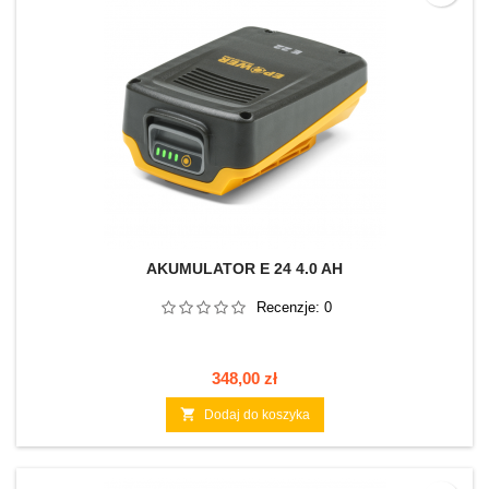
AKUMULATOR E 24 4.0 AH
Recenzje:
0
Cena
348,00 zł

Dodaj do koszyka