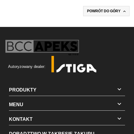

POWRÓT DO GÓRY
Autoryzowany dealer:

PRODUKTY

MENU

KONTAKT
DORADZTWO W ZAKRESIE ZAKUPU