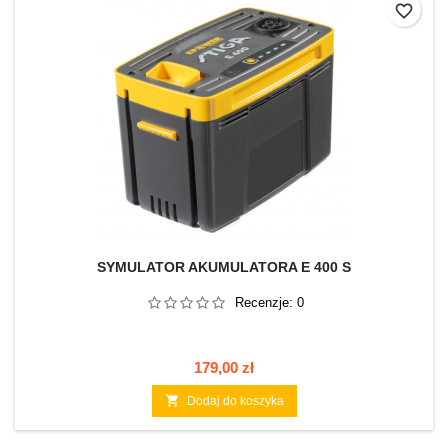
favorite_border
SYMULATOR AKUMULATORA E 400 S
Recenzje:
0
Cena
179,00 zł

Dodaj do koszyka