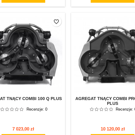
favorite_border
AT TNĄCY COMBI 100 Q PLUS
AGREGAT TNĄCY COMBI PRO
PLUS
Recenzje:
0
Recenzje:
Cena
Cena
7 023,00 zł
10 120,00 zł