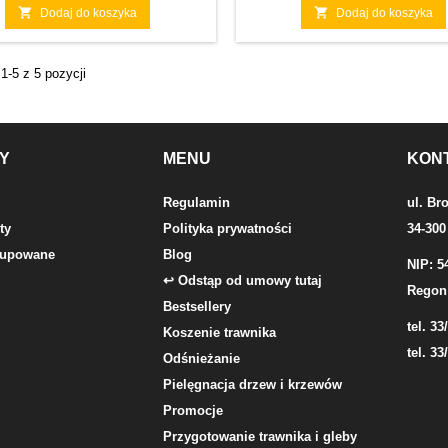


Dodaj do koszyka
Dodaj do koszyka
1-5 z 5 pozycji
Y
MENU
KON
Regulamin
ul. Br
ty
Polityka prywatności
34-300
 kupowane
Blog
NIP: 5
↩ Odstąp od umowy tutaj
Regon
Bestsellery
tel. 33
Koszenie trawnika
tel. 33
Odśnieżanie
Pielęgnacja drzew i krzewów
Promocje
Przygotowanie trawnika i gleby