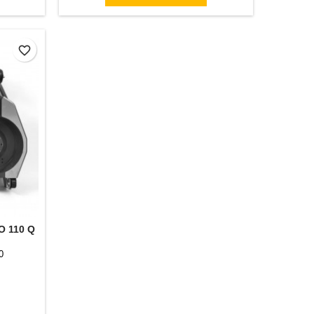
favorite_border
 110 Q
0