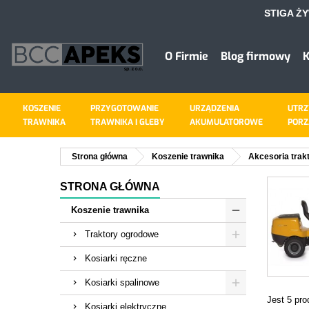
STIGA Ż
D
U
((
Z
O Firmie
Blog firmowy
K
add_circle_outline
((
Mus
Naz
KOSZENIE
PRZYGOTOWANIE
URZĄDZENIA
UTRZ
TRAWNIKA
TRAWNIKA I GLEBY
AKUMULATOROWE
PORZ
Strona główna
Koszenie trawnika
Akcesoria trakt
STRONA GŁÓWNA
Koszenie trawnika
Traktory ogrodowe
Kosiarki ręczne
Kosiarki spalinowe
Jest 5 pro
Kosiarki elektryczne