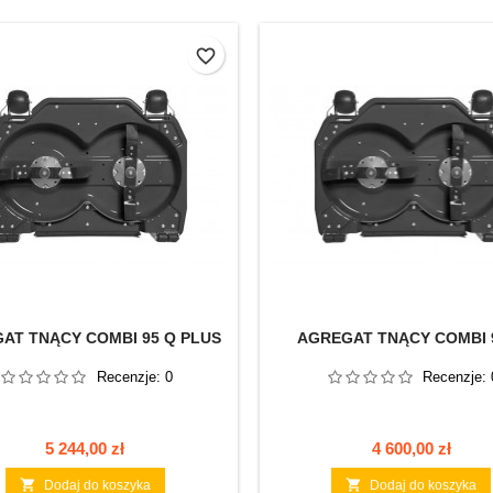
favorite_border
AT TNĄCY COMBI 95 Q PLUS
AGREGAT TNĄCY COMBI 
Recenzje:
0
Recenzje:
Cena
Cena
5 244,00 zł
4 600,00 zł


Dodaj do koszyka
Dodaj do koszyka