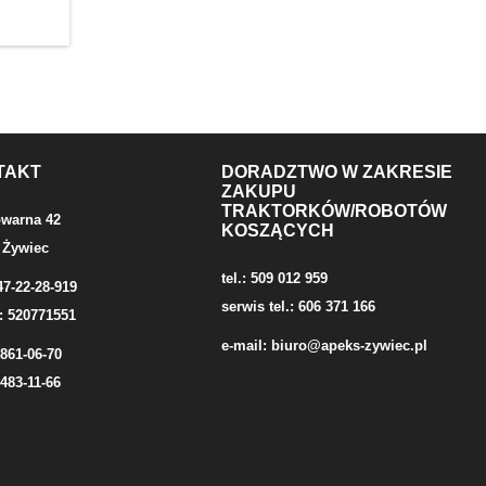
TAKT
DORADZTWO W ZAKRESIE
ZAKUPU
TRAKTORKÓW/ROBOTÓW
owarna 42
KOSZĄCYCH
 Żywiec
tel.: 509 012 959
47-22-28-919
serwis tel.: 606 371 166
: 520771551
e-mail:
biuro@apeks-zywiec.pl
/861-06-70
/483-11-66