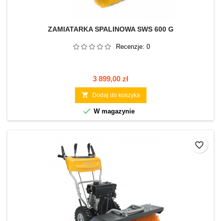
ZAMIATARKA SPALINOWA SWS 600 G
Recenzje:
0
Cena
3 899,00 zł

Dodaj do koszyka

W magazynie
favorite_border