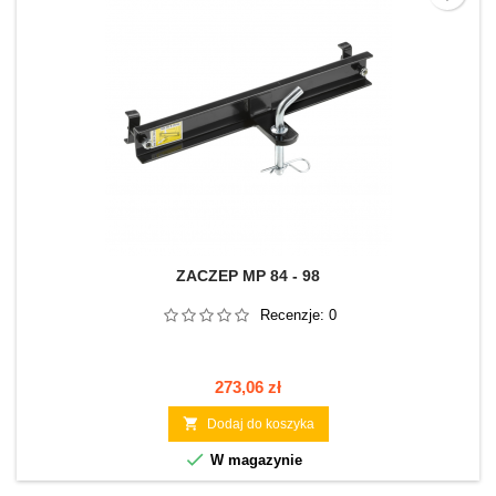
ZACZEP MP 84 - 98
Recenzje:
0
Cena
273,06 zł

Dodaj do koszyka

W magazynie