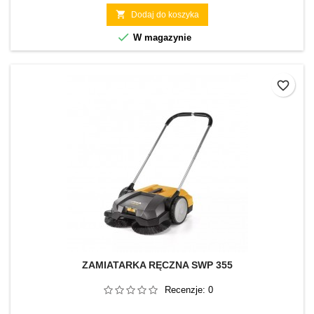

Dodaj do koszyka

W magazynie
favorite_border
ZAMIATARKA RĘCZNA SWP 355
Recenzje:
0