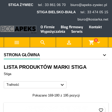
STIGA ŻYWIEC
tel.:
33 861 06 70
biuro@apeks-zywiec.pl
STIGA BIELSKO-BIAŁA
tel.:
33 474 05 15
biuro@kosiarka.net
O Firmie
Blog firmowy
Kontakt
Wypożyczalnia
Serwis
0



shopping_cart
keyboard_arrow_down
STRONA GŁÓWNA
LISTA PRODUKTÓW MARKI STIGA
Stiga

Trafność
Pokazano 169-180 z 195 pozycji
favorite_border