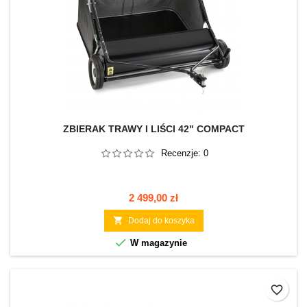
ZBIERAK TRAWY I LIŚCI 42" COMPACT
Recenzje:
0
Cena
2 499,00 zł

Dodaj do koszyka

W magazynie
favorite_border