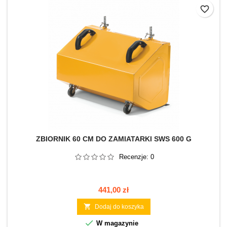
favorite_border
ZBIORNIK 60 CM DO ZAMIATARKI SWS 600 G
Recenzje:
0
Cena
441,00 zł

Dodaj do koszyka

W magazynie