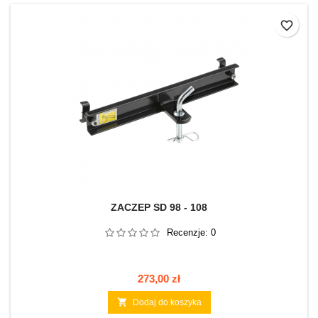
favorite_border
ZACZEP SD 98 - 108
Recenzje:
0
Cena
273,00 zł

Dodaj do koszyka