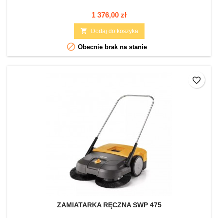
Cena
1 376,00 zł

Dodaj do koszyka

Obecnie brak na stanie
favorite_border
ZAMIATARKA RĘCZNA SWP 475