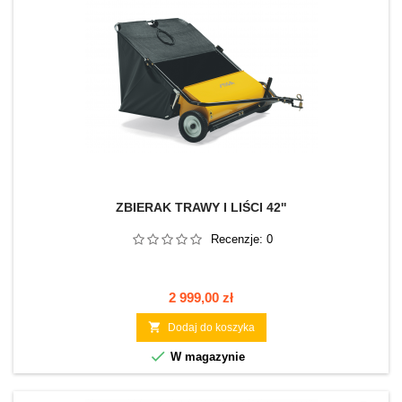
ZBIERAK TRAWY I LIŚCI 42''
Recenzje:
0
Cena
2 999,00 zł

Dodaj do koszyka

W magazynie