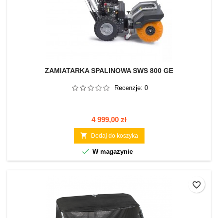
ZAMIATARKA SPALINOWA SWS 800 GE
Recenzje:
0
Cena
4 999,00 zł

Dodaj do koszyka

W magazynie
favorite_border