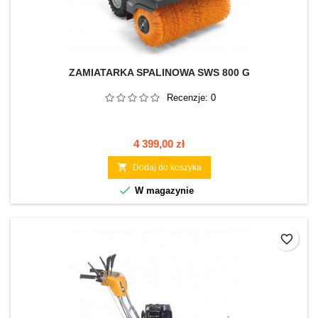
ZAMIATARKA SPALINOWA SWS 800 G
Recenzje:
0
Cena
4 399,00 zł

Dodaj do koszyka

W magazynie
favorite_border