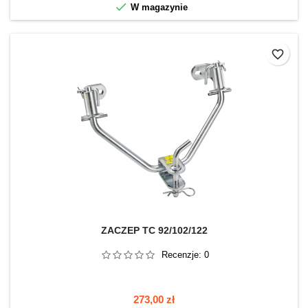

W magazynie
favorite_border
ZACZEP TC 92/102/122
Recenzje:
0
Cena
273,00 zł