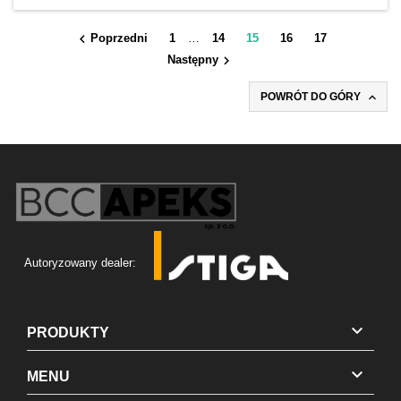

Poprzedni
1
…
14
15
16
17

Następny

POWRÓT DO GÓRY
Autoryzowany dealer:

PRODUKTY

MENU