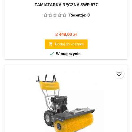
ZAMIATARKA RĘCZNA SWP 577
Recenzje:
0
Cena
2 449,00 zł

Dodaj do koszyka

W magazynie
favorite_border