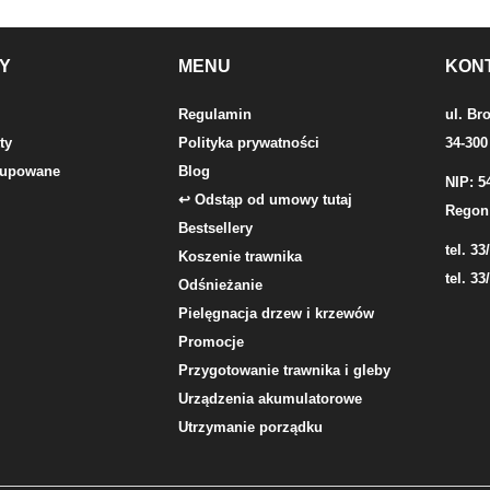
Y
MENU
KON
Regulamin
ul. Br
ty
Polityka prywatności
34-300
 kupowane
Blog
NIP: 5
↩ Odstąp od umowy tutaj
Regon
Bestsellery
tel. 33
Koszenie trawnika
tel. 33
Odśnieżanie
Pielęgnacja drzew i krzewów
Promocje
Przygotowanie trawnika i gleby
Urządzenia akumulatorowe
Utrzymanie porządku