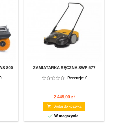
WS 800
ZAMIATARKA RĘCZNA SWP 577
ZAMIAT
0
Recenzje:
0
Cena
2 449,00 zł

Dodaj do koszyka

W magazynie