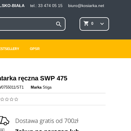
ELSKO-BIAŁA
tel.:
33 474 05 15
biuro@kosiarka.net
×
×
×
shopping_cart
keyboard_arrow_down

0
ESTSELLERY
GPSR
ę
ń
tarka ręczna SWP 475
W0755011/ST1
Marka
Stiga