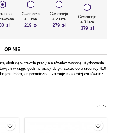
rancja
Gwarancja
Gwarancja
Gwarancja
stawowa
+ 1 rok
+ 2 lata
+ 3 lata
.00
zł
219
zł
279
zł
379
zł
OPINIE
stą obsługę w trakcie pracy ale również wygodę użytkowania.
owych w ciągu godziny pracy dzięki szczotce o średnicy 410
a jest lekka, ergonomiczna i zajmuje mało miejsca również
<
>
favorite_border
favorite_border