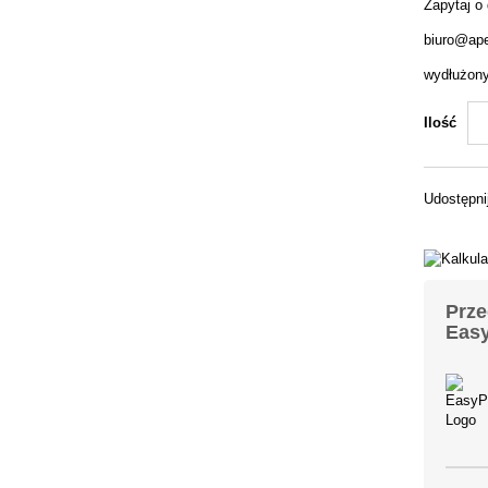
Zapytaj o
biuro@ape
wydłużony 
Ilość
Udostępni
Prze
Easy