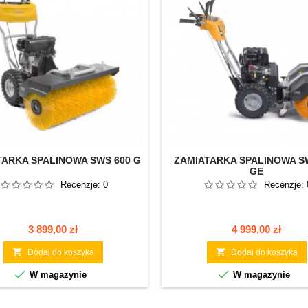
TARKA SPALINOWA SWS 600 G
ZAMIATARKA SPALINOWA S
GE
Recenzje:
0
Recenzje:
Cena
Cena
3 899,00 zł
4 999,00 zł


Dodaj do koszyka
Dodaj do koszyka


W magazynie
W magazynie