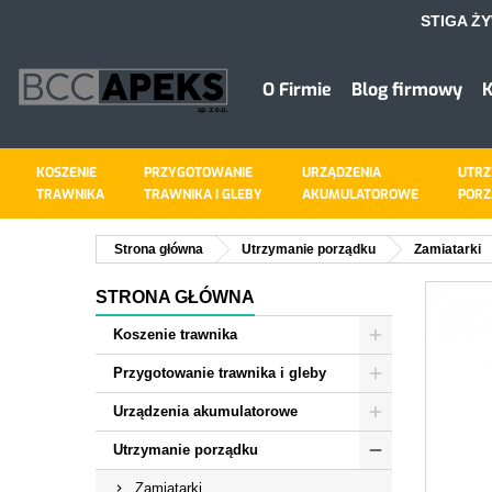
STIGA Ż
D
U
Z
O Firmie
Blog firmowy
K
add_circle_outline
Mus
Naz
KOSZENIE
PRZYGOTOWANIE
URZĄDZENIA
UTRZ
TRAWNIKA
TRAWNIKA I GLEBY
AKUMULATOROWE
PORZ
Strona główna
Utrzymanie porządku
Zamiatarki
STRONA GŁÓWNA
Koszenie trawnika
Przygotowanie trawnika i gleby
Urządzenia akumulatorowe
Utrzymanie porządku
Zamiatarki