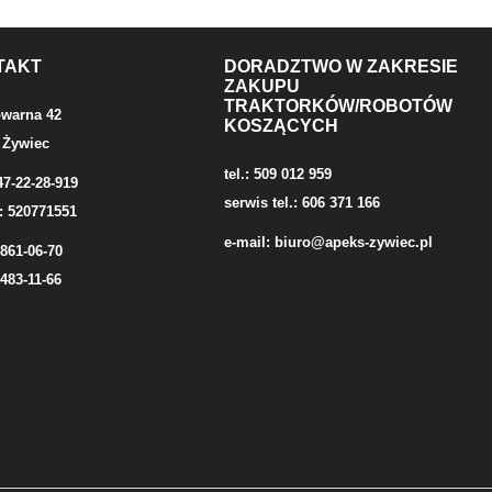
TAKT
DORADZTWO W ZAKRESIE
ZAKUPU
TRAKTORKÓW/ROBOTÓW
owarna 42
KOSZĄCYCH
 Żywiec
tel.: 509 012 959
47-22-28-919
serwis tel.: 606 371 166
: 520771551
e-mail:
biuro@apeks-zywiec.pl
/861-06-70
/483-11-66