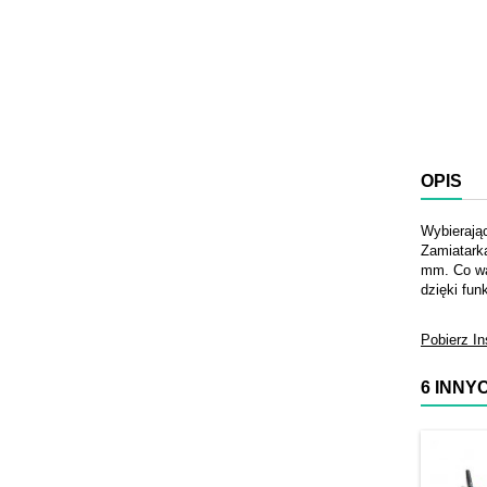
OPIS
Wybierając
Zamiatark
mm. Co wa
dzięki fun
Pobierz In
6 INNY