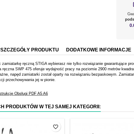
Gwa
pod
0
SZCZEGÓŁY PRODUKTU
DODATKOWE INFORMACJE
 zamiatarkę ręczną STIGA wybierasz nie tylko rozwiązanie gwarantujące pro
a ręczna SWP 475 oferuje wydajność pracy na poziomie 2900 metrów kwadrat
żne, napęd zamiatarki został oparty na rozwiązaniu bezpaskowym. Zamiatark
kcji przechowywania jej w pionie.
strukcję Obsługi
PDF
A5
A6
CH PRODUKTÓW W TEJ SAMEJ KATEGORII:
favorite_border