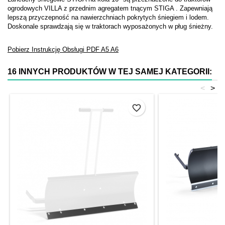
ogrodowych VILLA z przednim agregatem tnącym STIGA . Zapewniają
lepszą przyczepność na nawierzchniach pokrytych śniegiem i lodem.
Doskonale sprawdzają się w traktorach wyposażonych w pług śnieżny.
Pobierz Instrukcję Obsługi
PDF
A5
A6
16 INNYCH PRODUKTÓW W TEJ SAMEJ KATEGORII:
<
>
favorite_border