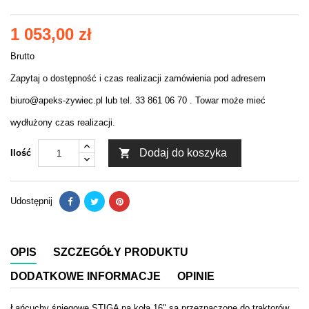
1 053,00 zł
Brutto
Zapytaj o dostępność i czas realizacji zamówienia pod adresem
biuro@apeks-zywiec.pl lub tel. 33 861 06 70 . Towar może mieć
wydłużony czas realizacji.

Dodaj do koszyka
Ilość
Udostępnij
OPIS
SZCZEGÓŁY PRODUKTU
DODATKOWE INFORMACJE
OPINIE
Łańcuchy śniegowe STIGA na koła 16" są przeznaczone do traktorów