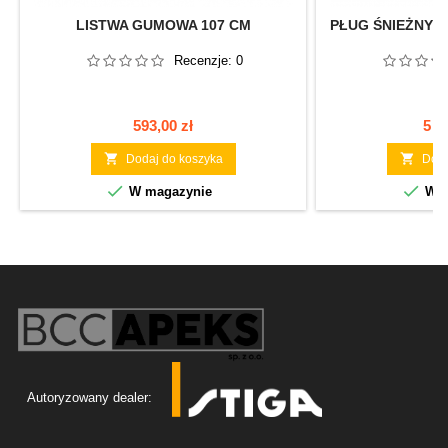
LISTWA GUMOWA 107 CM
PŁUG ŚNIEŻNY 
Recenzje:
0
Cena
Ce
593,00 zł
5 3


Dodaj do koszyka
Doda


W magazynie
W m
Autoryzowany dealer: