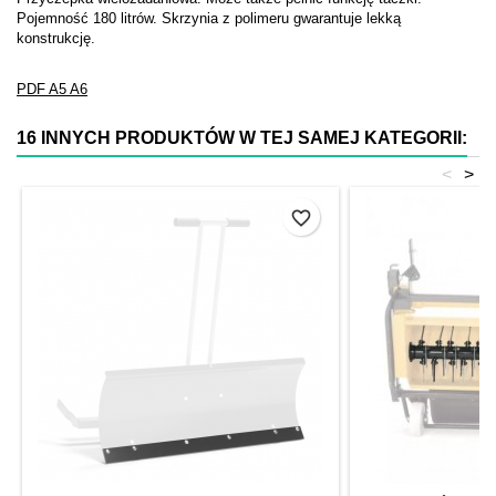
Pojemność 180 litrów. Skrzynia z polimeru gwarantuje lekką
konstrukcję.
PDF
A5
A6
16 INNYCH PRODUKTÓW W TEJ SAMEJ KATEGORII:
<
>
favorite_border