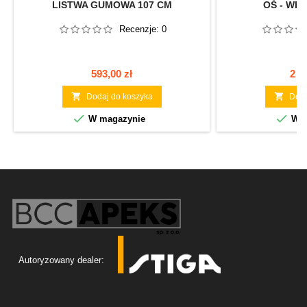
LISTWA GUMOWA 107 CM
OŚ - WE
Recenzje:
0
Cena
Ce
593,00 zł
2 0


Dodaj do koszyka
Doda


W magazynie
W m
Autoryzowany dealer: