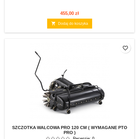
Cena
455,00 zł

Dodaj do koszyka
favorite_border
SZCZOTKA WALCOWA PRO 120 CM ( WYMAGANE PTO
PRO )
Recenzje:
0