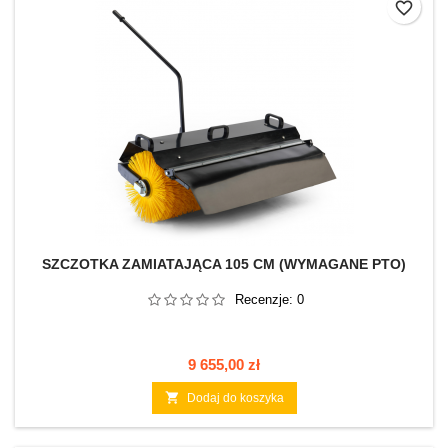
favorite_border
SZCZOTKA ZAMIATAJĄCA 105 CM (WYMAGANE PTO)
Recenzje:
0
Cena
9 655,00 zł

Dodaj do koszyka