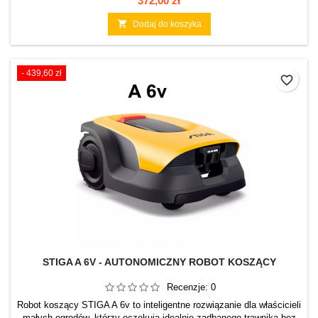
372,00 zł

Dodaj do koszyka
- 439,60 zł
favorite_border
STIGA A 6V - AUTONOMICZNY ROBOT KOSZĄCY
Recenzje:
0
Robot koszący STIGA A 6v to inteligentne rozwiązanie dla właścicieli
małych ogrodów, którzy oczekują idealnie zadbanego trawnika bez