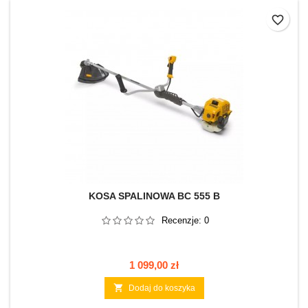
favorite_border
KOSA SPALINOWA BC 555 B
Recenzje:
0
Cena
1 099,00 zł

Dodaj do koszyka