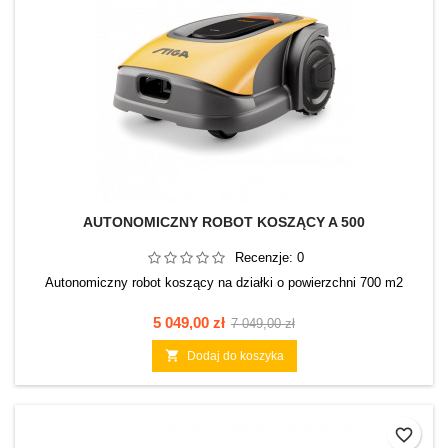
AUTONOMICZNY ROBOT KOSZĄCY A 500
Recenzje:
0
Autonomiczny robot koszący na działki o powierzchni 700 m2
Cena
Cena
5 049,00 zł
7 049,00 zł
podstawowa

Dodaj do koszyka
favorite_border