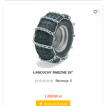
favorite_border
ŁAŃCUCHY ŚNIEŻNE 20"
Recenzje:
0
Cena
1 030,00 zł

Dodaj do koszyka