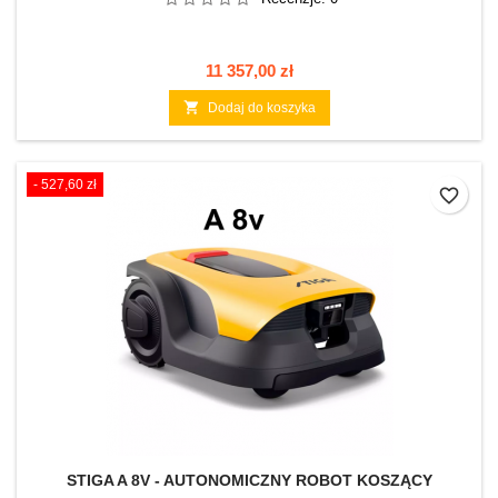
Cena
11 357,00 zł

Dodaj do koszyka
- 527,60 zł
favorite_border
STIGA A 8V - AUTONOMICZNY ROBOT KOSZĄCY