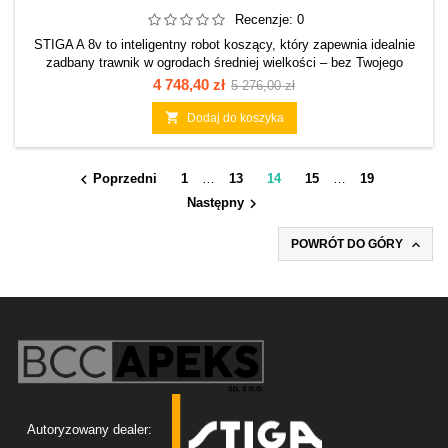
Recenzje:
0
STIGA A 8v to inteligentny robot koszący, który zapewnia idealnie
zadbany trawnik w ogrodach średniej wielkości – bez Twojego
zaangażowania. Model ten został stworzony z myślą o
Cena
Cena
4 748,40 zł
5 276,00 zł
powierzchniach do 800 m² i umożliwia precyzyjne koszenie nawet 10
podstawowa
niezależnych stref. Wydajny akumulator 2 Ah pozwala na skoszenie

Dodaj do koszyka
do 150 m² podczas jednego cyklu pracy, a...

Poprzedni
1
…
13
14
15
…
19

Następny

POWRÓT DO GÓRY
Autoryzowany dealer: