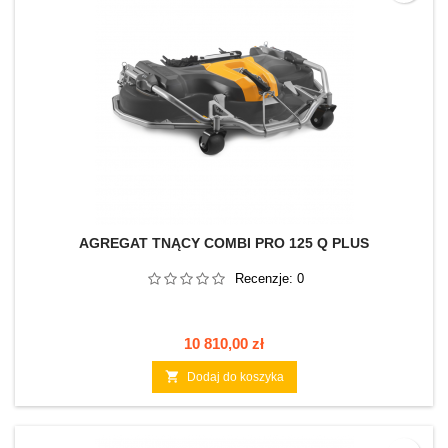
AGREGAT TNĄCY COMBI PRO 125 Q PLUS
Recenzje:
0
Cena
10 810,00 zł

Dodaj do koszyka