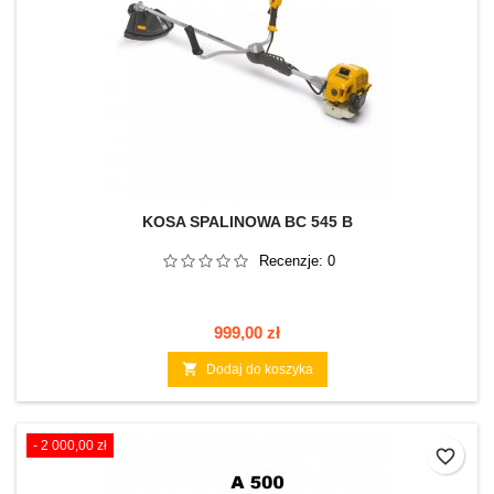
KOSA SPALINOWA BC 545 B
Recenzje:
0
Cena
999,00 zł

Dodaj do koszyka
- 2 000,00 zł
favorite_border