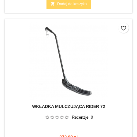

Dodaj do koszyka
favorite_border
WKŁADKA MULCZUJĄCA RIDER 72
Recenzje:
0
Cena