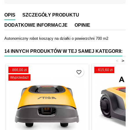
OPIS
SZCZEGÓŁY PRODUKTU
DODATKOWE INFORMACJE
OPINIE
Autonomiczny robot koszący na działki o powierzchni 700 m2
14 INNYCH PRODUKTÓW W TEJ SAMEJ KATEGORII:
<
>
- 866,00 zł
- 615,60 zł
favorite_border
Wyprzedaż!