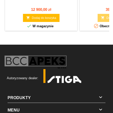
Cena
Cen
12 900,00 zł
39 1


Dodaj do koszyka
Doda


W magazynie
Obecnie 
Autoryzowany dealer:

PRODUKTY

MENU