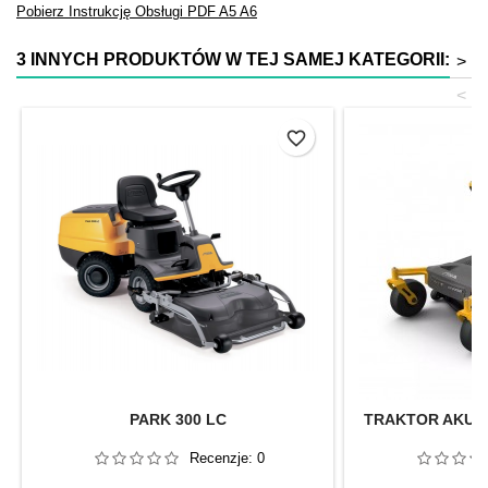
Pobierz Instrukcję Obsługi
PDF
A5
A6
3 INNYCH PRODUKTÓW W TEJ SAMEJ KATEGORII:
>
<
favorite_border
PARK 300 LC
TRAKTOR AKU
Recenzje:
0