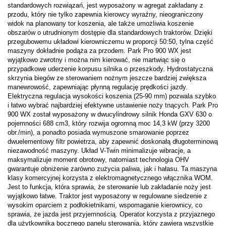
standardowych rozwiązań, jest wyposażony w agregat zakładany z
przodu, który nie tylko zapewnia kierowcy wyraźny, nieograniczony
widok na planowany tor koszenia, ale także umożliwia koszenie
obszarów o utrudnionym dostępie dla standardowych traktorów. Dzięki
przegubowemu układowi kierowniczemu w proporcji 50:50, tylna część
maszyny dokładnie podąża za przodem. Park Pro 900 WX jest
wyjątkowo zwrotny i można nim kierować, nie martwiąc się o
przypadkowe uderzenie korpusu silnika o przeszkody. Hydrostatyczna
skrzynia biegów ze sterowaniem nożnym jeszcze bardziej zwiększa
manewrowość, zapewniając płynną regulację prędkości jazdy.
Elektryczna regulacja wysokości koszenia (25-90 mm) pozwala szybko
i łatwo wybrać najbardziej efektywne ustawienie noży tnących. Park Pro
900 WX został wyposażony w dwucylindrowy silnik Honda GXV 630 o
pojemności 688 cm3, który rozwija ogromną moc 14,3 kW (przy 3200
obr./min), a ponadto posiada wymuszone smarowanie poprzez
dwuelementowy filtr powietrza, aby zapewnić doskonałą długoterminową
niezawodność maszyny. Układ V-Twin minimalizuje wibracje, a
maksymalizuje moment obrotowy, natomiast technologia OHV
gwarantuje obniżenie zarówno zużycia paliwa, jak i hałasu. Ta maszyna
klasy komercyjnej korzysta z elektromagnetycznego włącznika WOM.
Jest to funkcja, która sprawia, że sterowanie lub zakładanie noży jest
wyjątkowo łatwe. Traktor jest wyposażony w regulowane siedzenie z
wysokim oparciem z podłokietnikami, wspomaganie kierownicy, co
sprawia, że jazda jest przyjemnością. Operator korzysta z przyjaznego
dla użytkownika bocznego panelu sterowania, który zawiera wszystkie