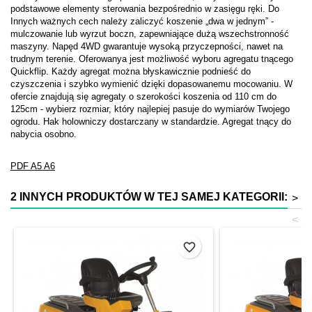
podstawowe elementy sterowania bezpośrednio w zasięgu ręki. Do
Innych ważnych cech należy zaliczyć koszenie „dwa w jednym” -
mulczowanie lub wyrzut boczn, zapewniające dużą wszechstronność
maszyny. Napęd 4WD gwarantuje wysoką przyczepności, nawet na
trudnym terenie. Oferowanya jest możliwość wyboru agregatu tnącego
Quickflip. Każdy agregat można błyskawicznie podnieść do
czyszczenia i szybko wymienić dzięki dopasowanemu mocowaniu. W
ofercie znajdują się agregaty o szerokości koszenia od 110 cm do
125cm - wybierz rozmiar, który najlepiej pasuje do wymiarów Twojego
ogrodu. Hak holowniczy dostarczany w standardzie. Agregat tnący do
nabycia osobno.
PDF
A5
A6
2 INNYCH PRODUKTÓW W TEJ SAMEJ KATEGORII:
>
<
favorite_border