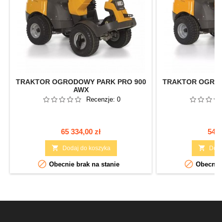
TRAKTOR OGRODOWY PARK PRO 900
TRAKTOR OGROD
AWX
Recenzje:
0
Cena
Cen
65 334,00 zł
54 8


Dodaj do koszyka
Doda


Obecnie brak na stanie
Obecnie 