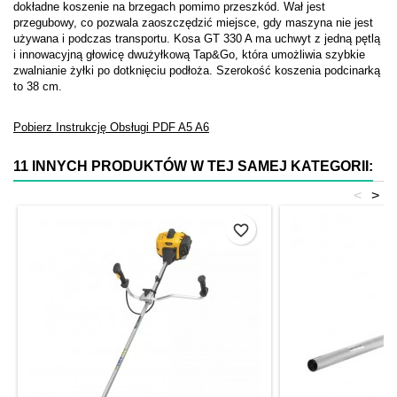
dokładne koszenie na brzegach pomimo przeszkód. Wał jest
przegubowy, co pozwala zaoszczędzić miejsce, gdy maszyna nie jest
używana i podczas transportu. Kosa GT 330 A ma uchwyt z jedną pętlą
i innowacyjną głowicę dwużyłkową Tap&Go, która umożliwia szybkie
zwalnianie żyłki po dotknięciu podłoża. Szerokość koszenia podcinarką
to 38 cm.
Pobierz Instrukcję Obsługi
PDF
A5
A6
11 INNYCH PRODUKTÓW W TEJ SAMEJ KATEGORII:
<
>
favorite_border