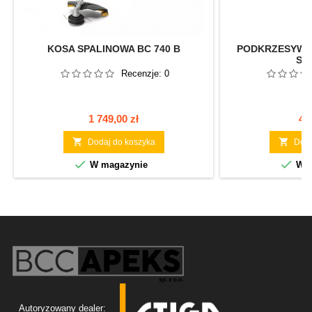
KOSA SPALINOWA BC 740 B
PODKRZESYWAR
SBC
Recenzje:
0
Cena
Ce
1 749,00 zł
41


Dodaj do koszyka
Doda


W magazynie
W m
Autoryzowany dealer: