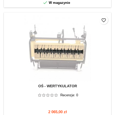

W magazynie
favorite_border
OŚ - WERTYKULATOR
Recenzje:
0
Cena
2 065,00 zł