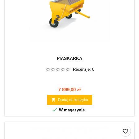
PIASKARKA
Recenzje:
0
Cena
7 899,00 zł

Dodaj do koszyka

W magazynie
favorite_border