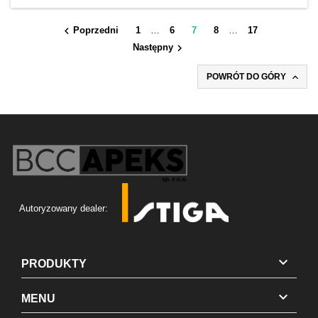

Poprzedni
1
…
6
7
8
…
17

Następny

POWRÓT DO GÓRY
Autoryzowany dealer:

PRODUKTY

MENU