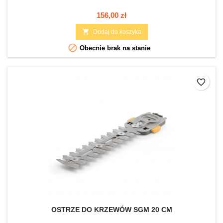
Cena
156,00 zł

Dodaj do koszyka

Obecnie brak na stanie
favorite_border
OSTRZE DO KRZEWÓW SGM 20 CM