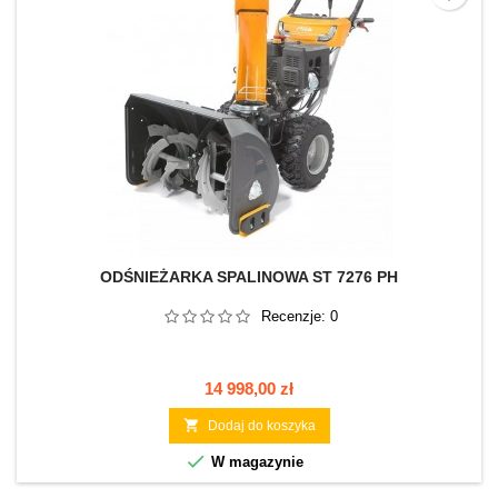
ODŚNIEŻARKA SPALINOWA ST 7276 PH
Recenzje:
0
Cena
14 998,00 zł

Dodaj do koszyka

W magazynie