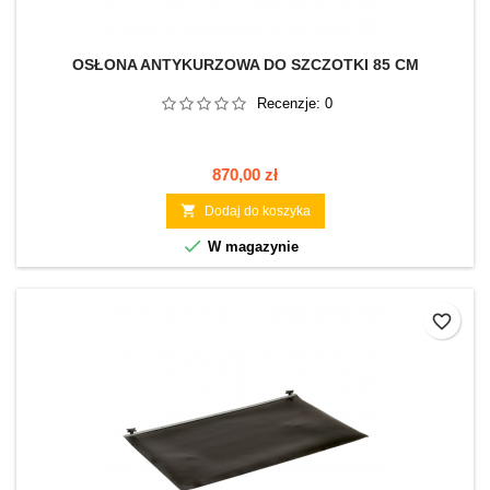
OSŁONA ANTYKURZOWA DO SZCZOTKI 85 CM
Recenzje:
0
Cena
870,00 zł

Dodaj do koszyka

W magazynie
favorite_border