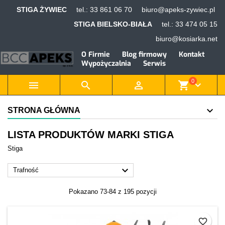
STIGA ŻYWIEC
tel.:
33 861 06 70
biuro@apeks-zywiec.pl
STIGA BIELSKO-BIAŁA
tel.:
33 474 05 15
biuro@kosiarka.net
O Firmie
Blog firmowy
Kontakt
Wypożyczalnia
Serwis
0



shopping_cart
keyboard_arrow_down
STRONA GŁÓWNA
LISTA PRODUKTÓW MARKI STIGA
Stiga

Trafność
Pokazano 73-84 z 195 pozycji
favorite_border