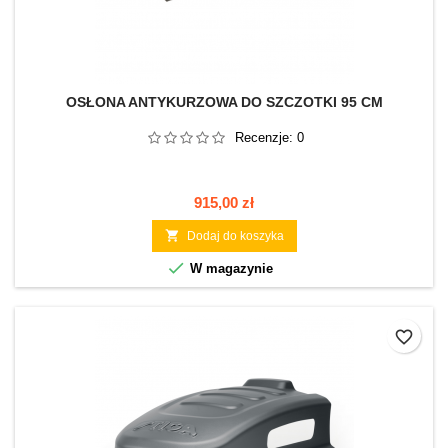
OSŁONA ANTYKURZOWA DO SZCZOTKI 95 CM
Recenzje:
0
Cena
915,00 zł

Dodaj do koszyka

W magazynie
favorite_border