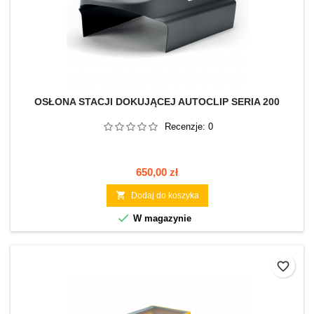
OSŁONA STACJI DOKUJĄCEJ AUTOCLIP SERIA 200
Recenzje:
0
Cena
650,00 zł

Dodaj do koszyka

W magazynie
favorite_border