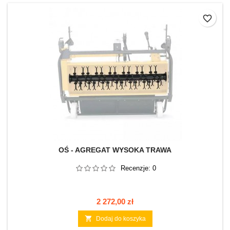
favorite_border
OŚ - AGREGAT WYSOKA TRAWA
Recenzje:
0
Cena
2 272,00 zł

Dodaj do koszyka