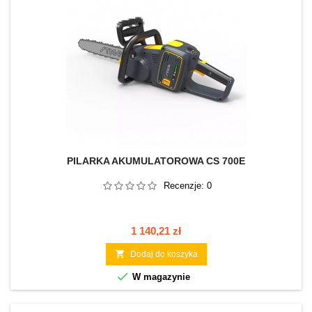
PILARKA AKUMULATOROWA CS 700E
Recenzje:
0
Cena
1 140,21 zł

Dodaj do koszyka

W magazynie