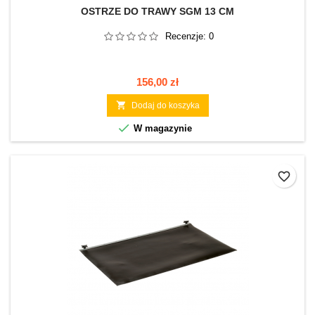
OSTRZE DO TRAWY SGM 13 CM
Recenzje:
0
Cena
156,00 zł

Dodaj do koszyka

W magazynie
favorite_border