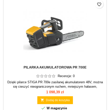
favorite_border
PILARKA AKUMULATOROWA PR 700E
Recenzje:
0
Dzięki pilarce STIGA PR 700e zasilanej akumulatorem 48V, można
się cieszyć nieograniczonym ruchem, mniejszym hałasem,
minimalnymi wibracjami, zerową emisją spalin i tym, że urządzenie
Cena
1 098,39 zł
nie wymaga konserwacji silnika! Precyzyjne urządzenie, idealne do
cięcia drewna, pilarka PR 700e jest kompaktowa i lekka i dzięki

Dodaj do koszyka
temu niezwykle zwrotna w ograniczonej...

W magazynie