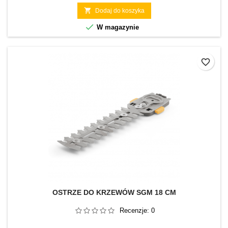

Dodaj do koszyka

W magazynie
favorite_border
OSTRZE DO KRZEWÓW SGM 18 CM
Recenzje:
0