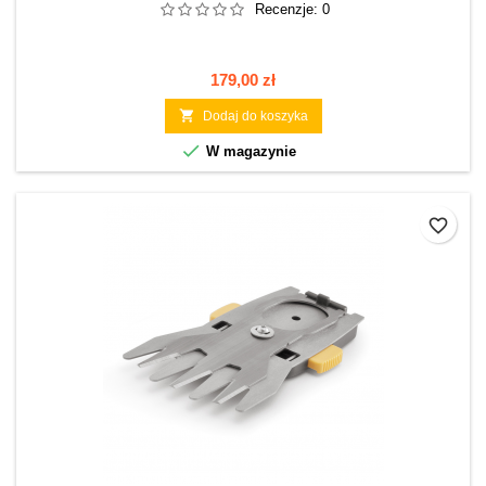
Recenzje:
0
Cena
179,00 zł

Dodaj do koszyka

W magazynie
favorite_border