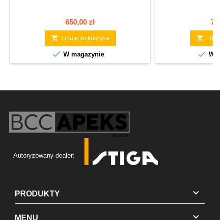
Cena
Ce
650,00 zł
76


Dodaj do koszyka
Doda


W magazynie
W m
Autoryzowany dealer:

PRODUKTY

MENU