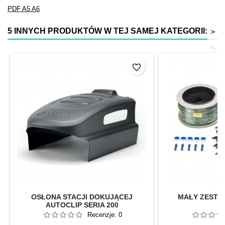
PDF
A5
A6
5 INNYCH PRODUKTÓW W TEJ SAMEJ KATEGORII:
>
<
favorite_border
OSŁONA STACJI DOKUJĄCEJ
MAŁY ZESTA
AUTOCLIP SERIA 200
Recenzje:
0