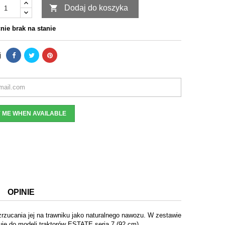

Dodaj do koszyka
ie brak na stanie
j
Y ME WHEN AVAILABLE
OPINIE
rzucania jej na trawniku jako naturalnego nawozu. W zestawie
suje do modeli traktorów ESTATE seria 7 (92 cm)