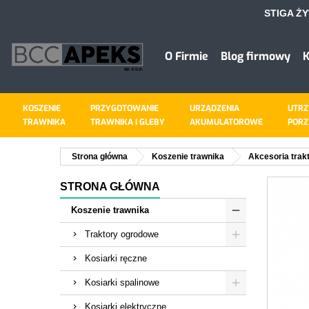
STIGA Ż
D
U
Z
O Firmie
Blog firmowy
K
add_circle_outline
Mus
Naz
KOSZENIE
PRZYGOTOWANIE
URZĄDZENIA
UTRZ
TRAWNIKA
TRAWNIKA I GLEBY
AKUMULATOROWE
PORZ
Strona główna
Koszenie trawnika
Akcesoria trakt
STRONA GŁÓWNA
Koszenie trawnika
Traktory ogrodowe
Kosiarki ręczne
Kosiarki spalinowe
Kosiarki elektryczne