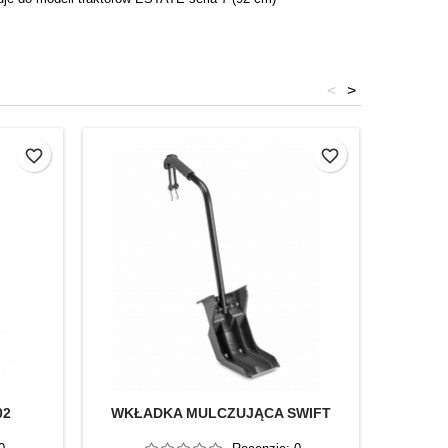
<
>
favorite_border
favorite_border
02
WKŁADKA MULCZUJĄCA SWIFT