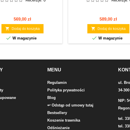
Recenzje:
0
Recenzje:
Cena
Cena
569,00 zł
589,00 zł


Dodaj do koszyka
Dodaj do koszyka


W magazynie
W magazynie
Y
MENU
KON
Regulamin
ul. Br
ty
Polityka prywatności
34-300
 kupowane
Blog
NIP: 5
↩ Odstąp od umowy tutaj
Regon
Bestsellery
tel. 33
Koszenie trawnika
tel. 33
Odśnieżanie