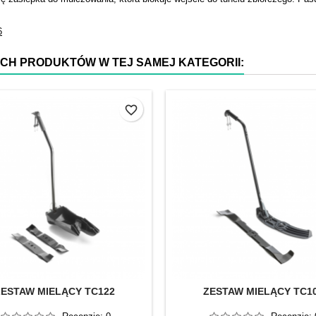
6
YCH PRODUKTÓW W TEJ SAMEJ KATEGORII:
favorite_border
ZESTAW MIELĄCY TC122
ZESTAW MIELĄCY TC1