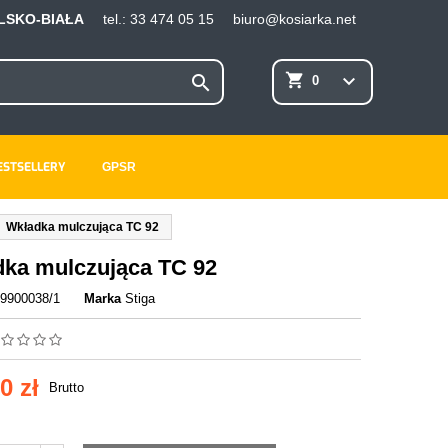
ELSKO-BIAŁA
tel.:
33 474 05 15
biuro@kosiarka.net
×
×
×
shopping_cart
keyboard_arrow_down

0
ESTSELLERY
GPSR
ę
ń
Wkładka mulczująca TC 92
ka mulczująca TC 92
9900038/1
Marka
Stiga
0 zł
Brutto