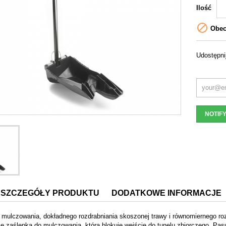
Ilość

Obecn
Udostępni
NOTIF
SZCZEGÓŁY PRODUKTU
DODATKOWE INFORMACJE
 mulczowania, dokładnego rozdrabniania skoszonej trawy i równomiernego roz
ię zaślepka do mulczowania, która blokuje wejście do tunelu zbiorczego. Pa