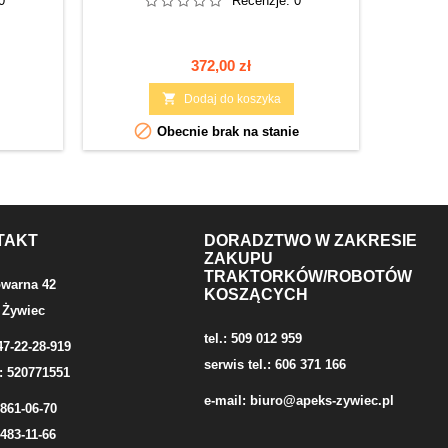
0
Recenzje:
0
Cena
372,00 zł

Dodaj do koszyka

Obecnie brak na stanie
TAKT
DORADZTWO W ZAKRESIE
ZAKUPU
TRAKTORKÓW/ROBOTÓW
owarna 42
KOSZĄCYCH
 Żywiec
tel.: 509 012 959
47-22-28-919
serwis tel.: 606 371 166
: 520771551
e-mail:
biuro@apeks-zywiec.pl
/861-06-70
/483-11-66