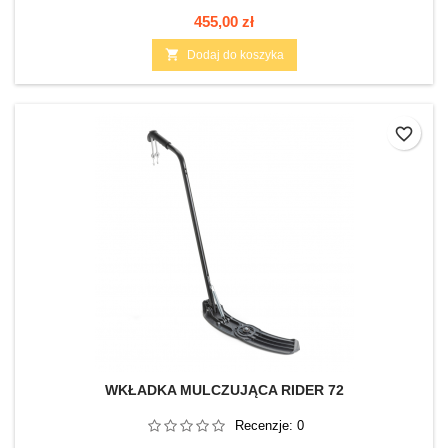
Cena
455,00 zł

Dodaj do koszyka
favorite_border
WKŁADKA MULCZUJĄCA RIDER 72
Recenzje:
0