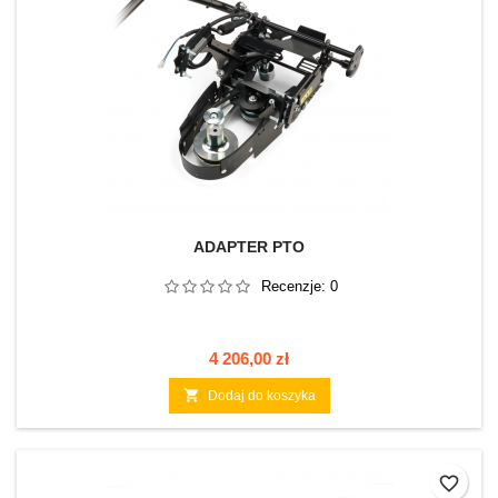
ADAPTER PTO
Recenzje:
0
Cena
4 206,00 zł

Dodaj do koszyka
favorite_border