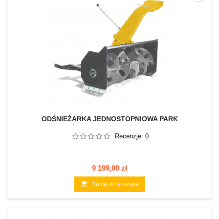
ODŚNIEŻARKA JEDNOSTOPNIOWA PARK
Recenzje:
0
Cena
9 199,00 zł

Dodaj do koszyka