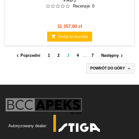
PRO )
Recenzje:
0
Cena
11 357,00 zł

Dodaj do koszyka


Poprzedni
1
2
3
4
…
7
Następny

POWRÓT DO GÓRY
Autoryzowany dealer: