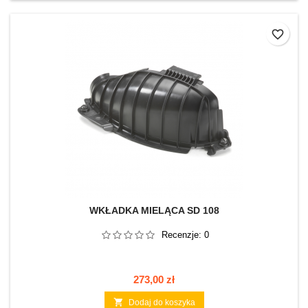
favorite_border
WKŁADKA MIELĄCA SD 108
Recenzje:
0
Cena
273,00 zł

Dodaj do koszyka