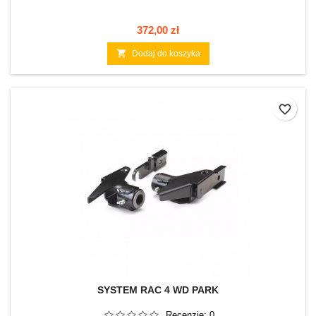
Cena
372,00 zł

Dodaj do koszyka
favorite_border
SYSTEM RAC 4 WD PARK
Recenzje:
0