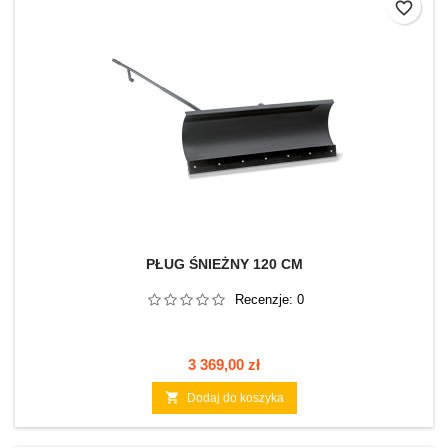
favorite_border
PŁUG ŚNIEŻNY 120 CM
Recenzje:
0
Cena
3 369,00 zł

Dodaj do koszyka