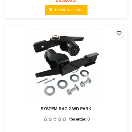
1 030,00 zł

Dodaj do koszyka
favorite_border
SYSTEM RAC 2 WD PARK
Recenzje:
0