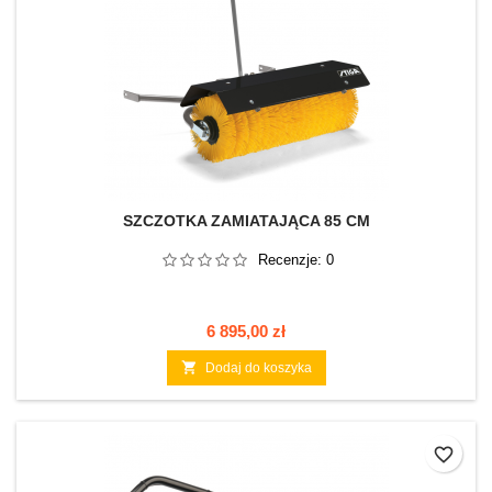
SZCZOTKA ZAMIATAJĄCA 85 CM
Recenzje:
0
Cena
6 895,00 zł

Dodaj do koszyka
favorite_border