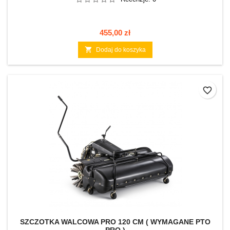
Cena
455,00 zł

Dodaj do koszyka
favorite_border
SZCZOTKA WALCOWA PRO 120 CM ( WYMAGANE PTO