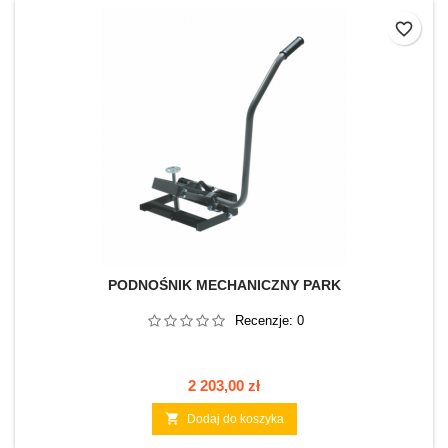
favorite_border
PODNOŚNIK MECHANICZNY PARK
Recenzje:
0
Cena
2 203,00 zł

Dodaj do koszyka