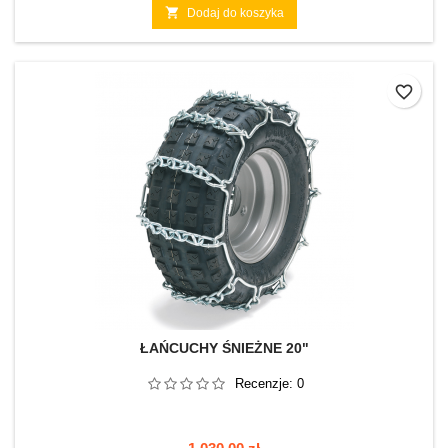

Dodaj do koszyka
favorite_border
ŁAŃCUCHY ŚNIEŻNE 20"
Recenzje:
0
Cena