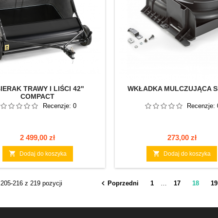
IERAK TRAWY I LIŚCI 42"
WKŁADKA MULCZUJĄCA S
COMPACT
Recenzje:
0
Recenzje:
Cena
Cena
2 499,00 zł
273,00 zł


Dodaj do koszyka
Dodaj do koszyka

205-216 z 219 pozycji
Poprzedni
1
…
17
18
19