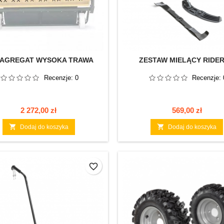
- AGREGAT WYSOKA TRAWA
ZESTAW MIELĄCY RIDER
Recenzje:
0
Recenzje:
Cena
Cena
2 272,00 zł
569,00 zł


Dodaj do koszyka
Dodaj do koszyka
favorite_border