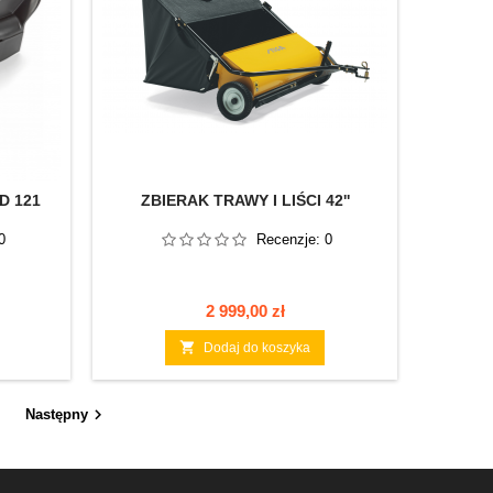
D 121
ZBIERAK TRAWY I LIŚCI 42''
0
Recenzje:
0
Cena
2 999,00 zł

Dodaj do koszyka

Następny