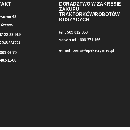
TAKT
DORADZTWO W ZAKRESIE
ZAKUPU
TRAKTORKÓW/ROBOTÓW
owarna 42
KOSZĄCYCH
 Żywiec
tel.: 509 012 959
47-22-28-919
serwis tel.: 606 371 166
: 520771551
e-mail:
biuro@apeks-zywiec.pl
/861-06-70
/483-11-66