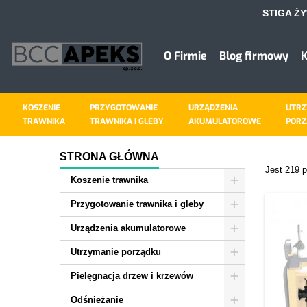
STIGA Ż
D
U
((
Z
O Firmie
Blog firmowy
K
add_circle_outline
((
Mus
Naz
KOSZENIE
PRZYGOTOWANIE
URZĄDZENIA
UTRZ
TRAWNIKA
TRAWNIKA I GLEBY
AKUMULATOROWE
PORZ
STRONA GŁÓWNA
Jest 219 
Koszenie trawnika
Przygotowanie trawnika i gleby
Urządzenia akumulatorowe
Utrzymanie porządku
Pielęgnacja drzew i krzewów
Odśnieżanie