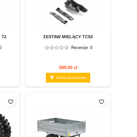
 72
ZESTAW MIELĄCY TC92
0
Recenzje:
0
Cena
589,00 zł

Dodaj do koszyka
favorite_border
favorite_border