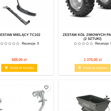
ZESTAW MIELĄCY TC102
ZESTAW KÓŁ ZIMOWYCH PA
(2 SZTUKI)
Recenzje:
0
Recenzje:
Cena
Cena
589,00 zł
1 375,00 zł


Dodaj do koszyka
Dodaj do koszyka
favorite_border