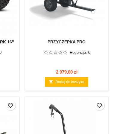
RK 16"
PRZYCZEPKA PRO
0
Recenzje:
0
Cena
2 979,00 zł

Dodaj do koszyka
favorite_border
favorite_border