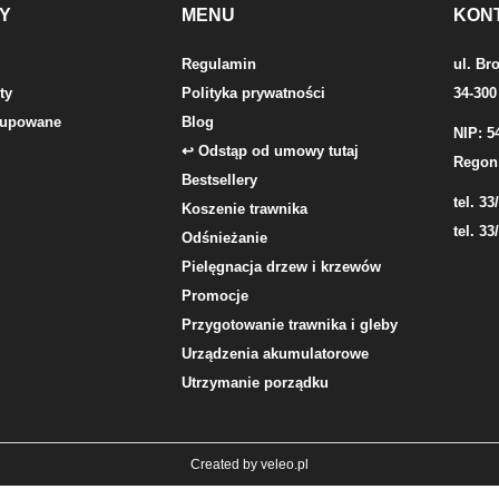
Y
MENU
KON
Regulamin
ul. Br
ty
Polityka prywatności
34-300
 kupowane
Blog
NIP: 5
↩ Odstąp od umowy tutaj
Regon
Bestsellery
tel. 33
Koszenie trawnika
tel. 33
Odśnieżanie
Pielęgnacja drzew i krzewów
Promocje
Przygotowanie trawnika i gleby
Urządzenia akumulatorowe
Utrzymanie porządku
Created by
veleo.pl