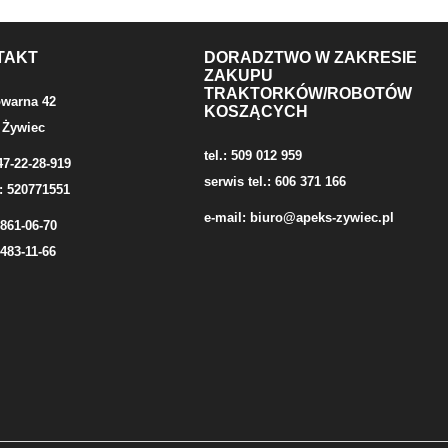
TAKT
DORADZTWO W ZAKRESIE
ZAKUPU
TRAKTORKÓW/ROBOTÓW
owarna 42
KOSZĄCYCH
 Żywiec
tel.: 509 012 959
47-22-28-919
serwis tel.: 606 371 166
: 520771551
e-mail:
biuro@apeks-zywiec.pl
/861-06-70
/483-11-66