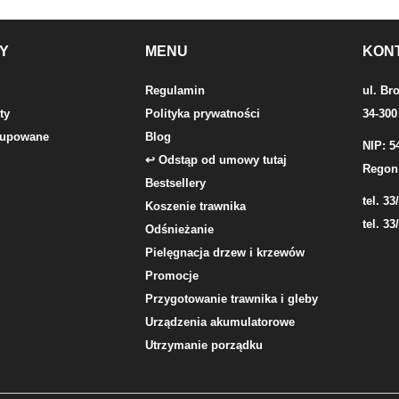
Y
MENU
KON
Regulamin
ul. Br
ty
Polityka prywatności
34-300
 kupowane
Blog
NIP: 5
↩ Odstąp od umowy tutaj
Regon
Bestsellery
tel. 33
Koszenie trawnika
tel. 33
Odśnieżanie
Pielęgnacja drzew i krzewów
Promocje
Przygotowanie trawnika i gleby
Urządzenia akumulatorowe
Utrzymanie porządku