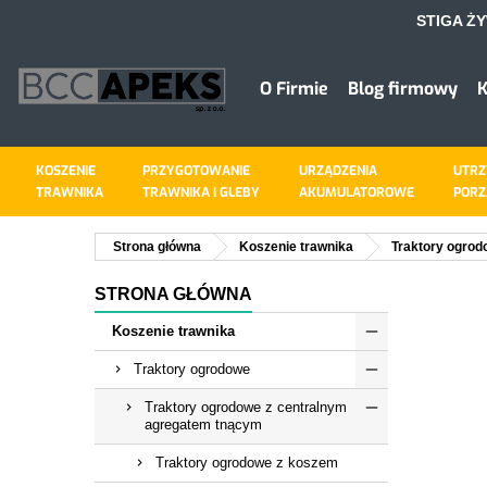
STIGA Ż
D
U
((
Z
O Firmie
Blog firmowy
K
add_circle_outline
((
Mus
Naz
KOSZENIE
PRZYGOTOWANIE
URZĄDZENIA
UTRZ
TRAWNIKA
TRAWNIKA I GLEBY
AKUMULATOROWE
PORZ
Strona główna
Koszenie trawnika
Traktory ogro
STRONA GŁÓWNA
Koszenie trawnika
Traktory ogrodowe
Traktory ogrodowe z centralnym
agregatem tnącym
Traktory ogrodowe z koszem